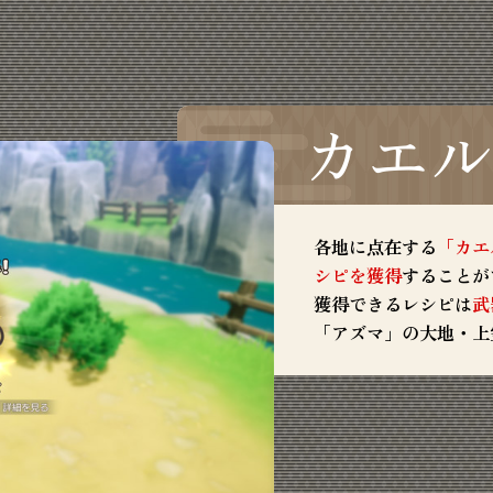
カエ
各地に点在する
「カエ
シピを獲得
することが
獲得できるレシピは
武
「アズマ」の大地・上