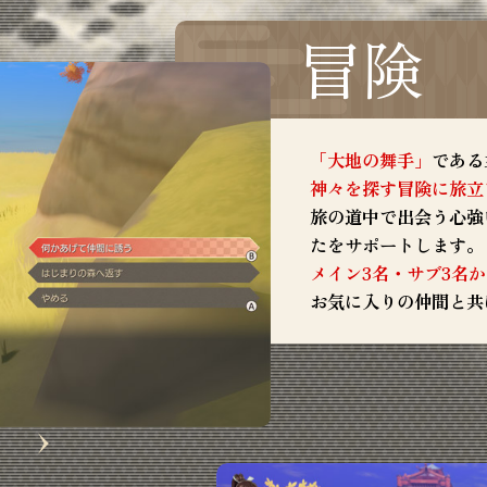
冒険
「大地の舞手」
である
神々を探す冒険に旅立
旅の道中で出会う心強
たをサポートします。
メイン3名・サブ3名
お気に入りの仲間と共