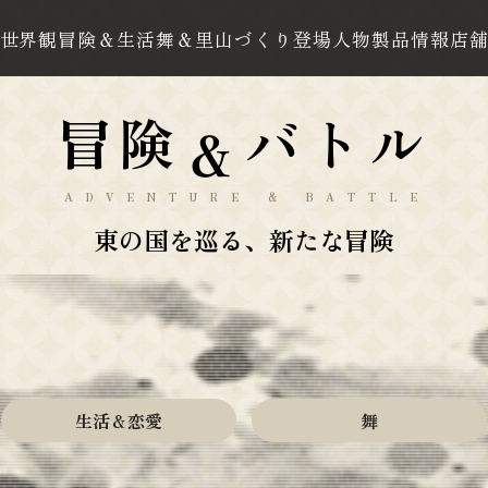
世界観
冒険＆生活
舞＆里山づくり
登場人物
製品情報
店
冒険
バトル
＆
ADVENTURE & BATTLE
東の国を巡る、新たな冒険
生活＆恋愛
舞