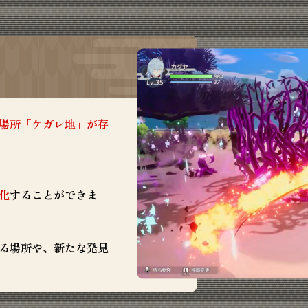
場所「ケガレ地」が存
化
することができま
る場所や、新たな発見