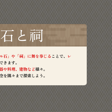
ル石と祠
ル石」や「祠」に舞を奉じる
ことで、
レ
できます。
器や料理、建物など
様々。
空を隅々まで探索しよう。