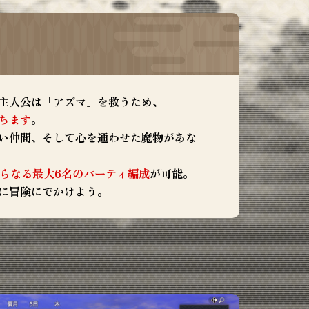
主人公は「アズマ」を救うため、
ちます
。
い仲間、そして心を通わせた魔物があな
からなる最大6名のパーティ編成
が可能。
に冒険にでかけよう。