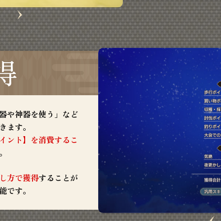
得
器や神器を使う」など
きます。
イント】を消費するこ
。
し方で獲得
することが
能です。