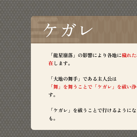
ケガレ
「龍星崩落」の影響により各地に
穢れた
在
します。
「大地の舞手」である主人公は
「舞」を舞うことで「ケガレ」を祓い浄
す。
「ケガレ」を祓うことで行けるようにな
も。