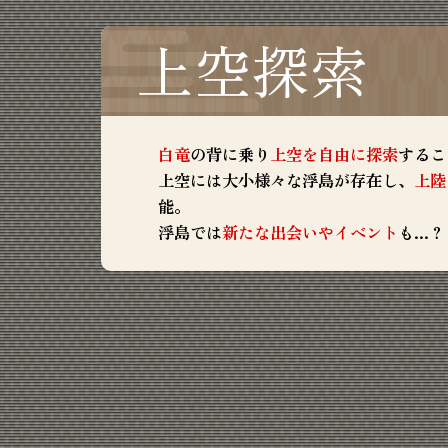
上空探索
白竜
の背に乗り
上空を自由に探索
するこ
上空には大小様々な浮島が存在し、
上陸
能。
浮島では
新たな出会いやイベント
も...？