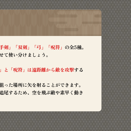
ル
手剣」「双剣」「弓」「呪符」
の全5種。
せて使い分けましょう。
」と「呪符」は遠距離から敵を攻撃
する
狙った場所に矢を射ることができます。
追尾するため、空を飛ぶ敵や素早く動き