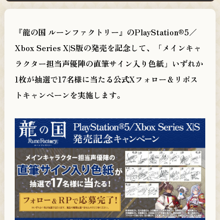
製品情報
PRODUCTS
『龍の国 ルーンファクトリー』のPlayStation®5／
店舗別購入特典
Xbox Series X|S版の発売を記念して、「メインキャ
PRIVILEGE
ラクター担当声優陣の直筆サイン入り色紙」いずれか
1枚が抽選で17名様に当たる公式Xフォロー＆リポス
日本語
繁體中文
トキャンペーンを実施します。
@RuneFactory_PR
@MarvelousCSCH