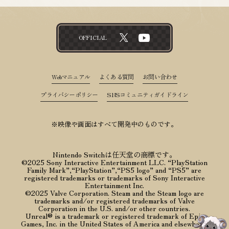
OFFICIAL
Webマニュアル
よくある質問
お問い合わせ
プライバシーポリシー
SNSコミュニティガイドライン
※映像や画面はすべて開発中のものです。
Nintendo Switchは任天堂の商標です。
©2025 Sony Interactive Entertainment LLC. “PlayStation
Family Mark”,“PlayStation”,“PS5 logo” and “PS5” are
registered trademarks or trademarks of Sony Interactive
Entertainment Inc.
©2025 Valve Corporation. Steam and the Steam logo are
trademarks and/or registered trademarks of Valve
Corporation in the U.S. and/or other countries.
Unreal® is a trademark or registered trademark of Epic
Games, Inc. in the United States of America and elsewhere.