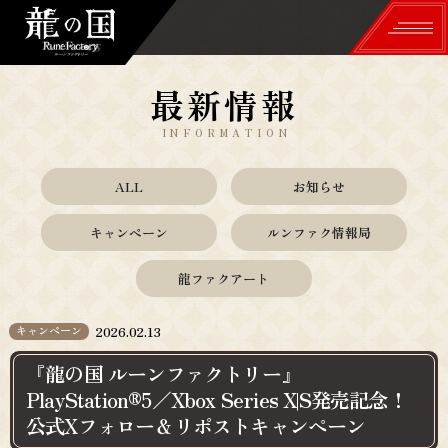
最新情報
TOP
INFORMATION
世界観
ALL
お知らせ
WORLD
キャンペーン
ルンファク情報局
冒険＆生活
龍ファクアート
ADVENTURE & LIFE
舞＆里山づくり
キャンペーン
2026.02.13
DANCE & VILLAGE
『龍の国 ルーンファクトリー』
登場人物
PlayStation®5／Xbox Series X|S発売記念！
公式Xフォロー＆リポストキャンペーン
CHARACTERS