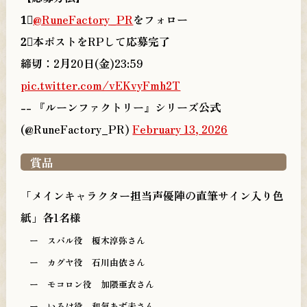
1⃣
@RuneFactory_PR
をフォロー
2⃣本ポストをRPして応募完了
締切：2月20日(金)23:59
pic.twitter.com/vEKvyFmh2T
-- 『ルーンファクトリー』シリーズ公式
(@RuneFactory_PR)
February 13, 2026
賞品
「メインキャラクター担当声優陣の直筆サイン入り色
紙」各1名様
ー スバル役 榎木淳弥さん
ー
カグヤ役 石川由依さん
ー
モコロン役 加隈亜衣さん
ー
いろは役 和氣あず未さん