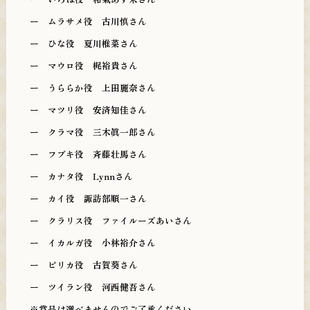
ー
ムラサメ役 古川慎さん
ー
ひな役 夏川椎菜さん
ー
マウロ役 梶裕貴さん
ー
うららか役 上田麗奈さん
ー
マツリ役 安済知佳さん
ー
クラマ役 三木眞一郎さん
ー
フブキ役 斉藤壮馬さん
ー
カナタ役 Lynnさん
ー
カイ役 諏訪部順一さん
ー
クラリス役 ファイルーズあいさん
ー
イカルガ役 小林裕介さん
ー
ピリカ役 古賀葵さん
ー
ツイラン役 河西健吾
さん
※賞品は選べませんのでご了承ください