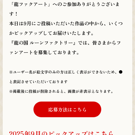
製品情報
「龍ファクアート」へのご参加ありがとうございま
す！
PRODUCTS
店舗別購入特典
本日は9月にご投稿いただいた作品の中から、いくつ
かピックアップしてお届けいたします。
PRIVILEGE
『龍の国 ルーンファクトリー』では、皆さまからフ
日本語
繁體中文
ァンアートを募集しております。
※ユーザー名が絵文字のみの方は正しく表示ができないため、●
と表記させていただいております
@RuneFactory_PR
※掲載後に投稿が削除されると、画像が非表示となります。
@MarvelousCSCH
応募方法はこちら
2025年9月のピックアップはこちら