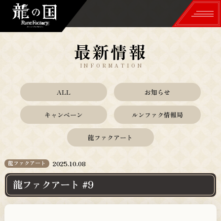
最新情報
TOP
INFORMATION
世界観
ALL
お知らせ
WORLD
キャンペーン
ルンファク情報局
冒険＆生活
龍ファクアート
ADVENTURE & LIFE
舞＆里山づくり
龍ファクアート
2025.10.08
DANCE & VILLAGE
龍ファクアート #9
登場人物
CHARACTERS