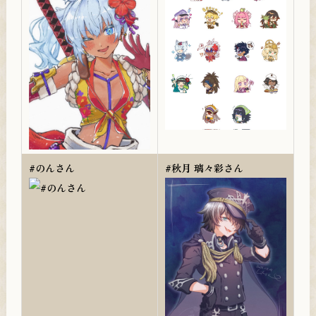
#のんさん
#秋月 璃々彩さん