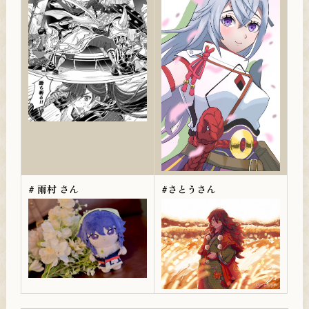
# ️雨村 さん
#さとうさん