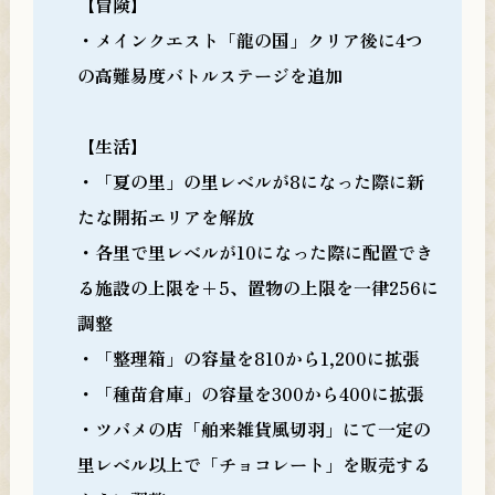
【冒険】
・メインクエスト「龍の国」クリア後に4つ
の高難易度バトルステージを追加
【生活】
・「夏の里」の里レベルが8になった際に新
たな開拓エリアを解放
・各里で里レベルが10になった際に配置でき
る施設の上限を+5、置物の上限を一律256に
調整
・「整理箱」の容量を810から1,200に拡張
・「種苗倉庫」の容量を300から400に拡張
・ツバメの店「舶来雑貨風切羽」にて一定の
里レベル以上で「チョコレート」を販売する