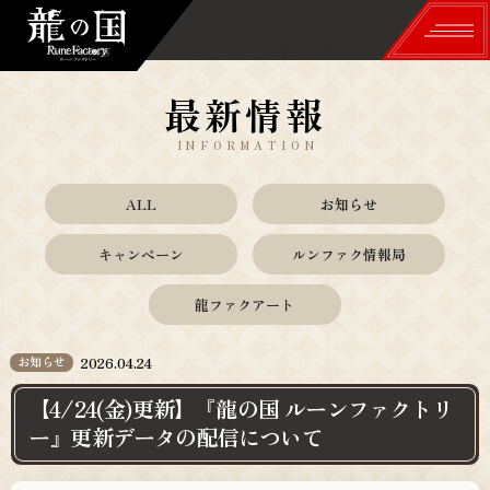
最新情報
TOP
INFORMATION
世界観
ALL
お知らせ
WORLD
キャンペーン
ルンファク情報局
冒険＆生活
龍ファクアート
ADVENTURE & LIFE
舞＆里山づくり
お知らせ
2026.04.24
DANCE & VILLAGE
【4/24(金)更新】『龍の国 ルーンファクトリ
登場人物
ー』更新データの配信について
CHARACTERS