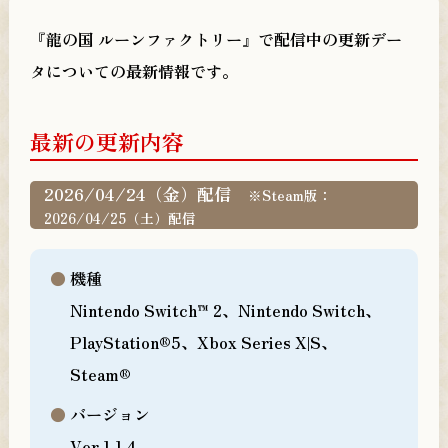
製品情報
『龍の国 ルーンファクトリー』で配信中の更新デー
PRODUCTS
タについての最新情報です。
店舗別購入特典
PRIVILEGE
最新の更新内容
日本語
繁體中文
2026/04/24（金）配信
※Steam版：
2026/04/25（土）配信
機種
@RuneFactory_PR
Nintendo Switch™ 2、Nintendo Switch、
PlayStation®5、Xbox Series X|S、
@MarvelousCSCH
Steam®
バージョン
Ver.1.1.4