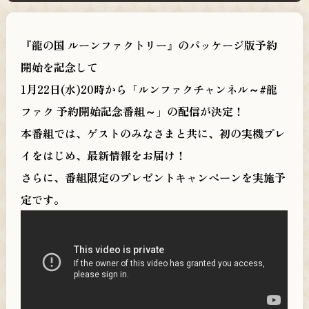
製品情報
PRODUCTS
『龍の国 ルーンファクトリー』のパッケージ版予約
店舗別購入特典
開始を記念して
PRIVILEGE
1月22日(水)20時から「ルンファクチャンネル～#龍
ファク 予約開始記念番組～」の配信が決定！
日本語
繁體中文
本番組では、ゲストのみなさまと共に、初の実機プレ
イをはじめ、最新情報をお届け！
さらに、番組限定のプレゼントキャンペーンを実施予
@RuneFactory_PR
定です。
@MarvelousCSCH