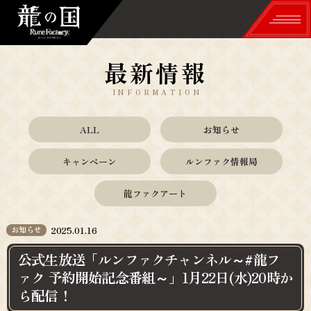
最新情報
TOP
INFORMATION
世界観
ALL
お知らせ
WORLD
キャンペーン
ルンファク情報局
冒険＆生活
龍ファクアート
ADVENTURE & LIFE
舞＆里山づくり
お知らせ
2025.01.16
DANCE & VILLAGE
公式生放送「ルンファクチャンネル～#龍フ
登場人物
ァク 予約開始記念番組～」1月22日(水)20時か
ら配信！
CHARACTERS