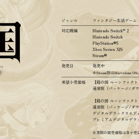
ジャンル
ファンタジー生活ゲーム
対応機種
Nintendo Switch™ 2
Nintendo Switch
PlayStation®5
Xbox Series X|S
Steam®
発売日
発売中
※Steam版はMarvelous 
希望小売価格
【龍の国 ルーンファクトリー Ni
通常版（パッケージ/ダウ
【龍の国 ルーンファクト
通常版（パッケージ/ダウ
デジタルデラックスエディ
プレミアムデジタルデラッ
※実際の販売価格は各小売
い。