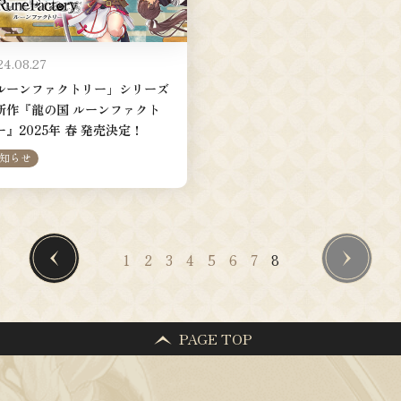
24.08.27
ルーンファクトリー」シリーズ
新作『龍の国 ルーンファクト
ー』2025年 春 発売決定！
知らせ
1
2
3
4
5
6
7
8
PAGE TOP