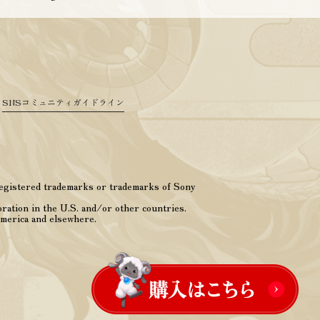
SNSコミュニティガイドライン
egistered trademarks or trademarks of Sony
ation in the U.S. and/or other countries.
America and elsewhere.