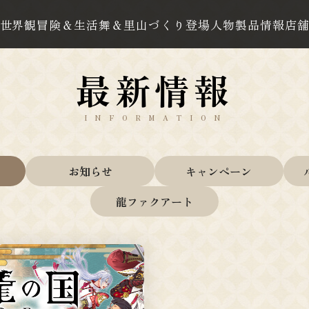
世界観
冒険＆生活
舞＆里山づくり
登場人物
製品情報
店
最新情報
INFORMATION
お知らせ
キャンペーン
龍ファクアート