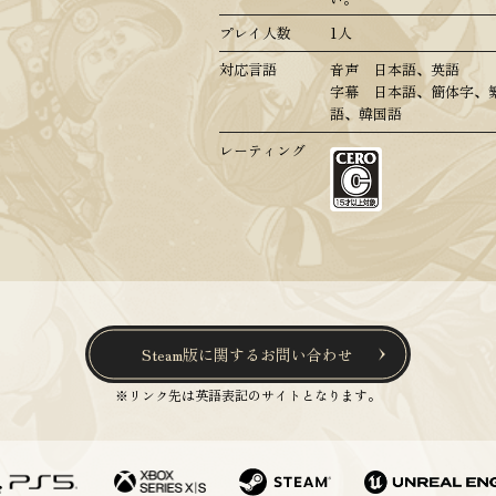
プレイ人数
1人
対応言語
音声 日本語、英語
字幕 日本語、簡体字、
語、韓国語
レーティング
Steam版に関するお問い合わせ
※リンク先は英語表記のサイトとなります。