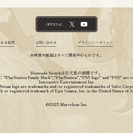
OFFICIAL
くある質問
お問い合わせ
プライバシーポリシー
※映像や画面はすべて開発中のものです。
Nintendo Switchは任天堂の商標です。
 “PlayStation Family Mark”,“PlayStation”,“PS5 logo” and “PS5” are r
Interactive Entertainment Inc.
team logo are trademarks and/or registered trademarks of Valve Corpor
k or registered trademark of Epic Games, Inc. in the United States of 
©2025 Marvelous Inc.