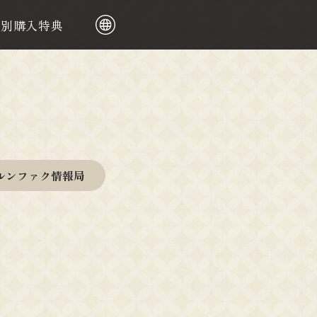
舗別購入特典
日本語
繁體中文
ルンファク情報局